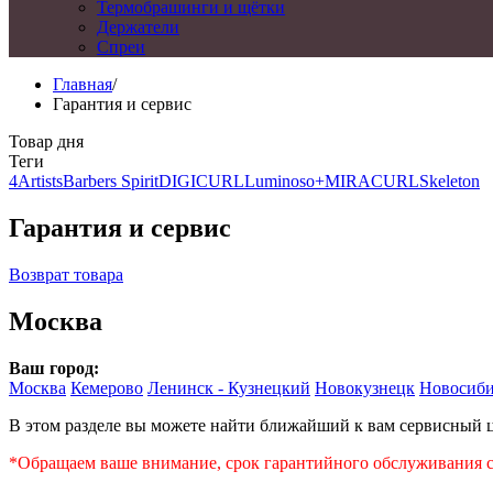
Термобрашинги и щётки
Держатели
Спреи
Главная
/
Гарантия и сервис
Товар дня
Теги
4Artists
Barbers Spirit
DIGICURL
Luminoso+
MIRACURL
Skeleton
Гарантия и сервис
Возврат товара
Москва
Ваш город:
Москва
Кемерово
Ленинск - Кузнецкий
Новокузнецк
Новосиби
В этом разделе вы можете найти ближайший к вам сервисный 
*Обращаем ваше внимание, срок гарантийного обслуживания со