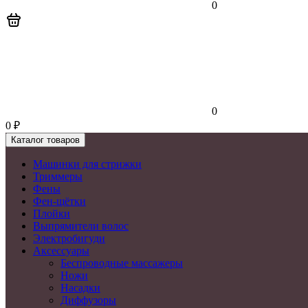
0
0
0
₽
Каталог товаров
Машинки для стрижки
Триммеры
Фены
Фен-щётки
Плойки
Выпрямители волос
Электробигуди
Аксессуары
Беспроводные массажеры
Ножи
Насадки
Диффузоры