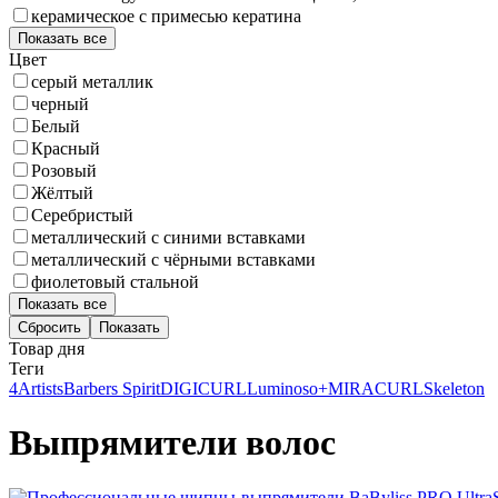
керамическое с примесью кератина
Показать все
Цвет
серый металлик
черный
Белый
Красный
Розовый
Жёлтый
Серебристый
металлический с синими вставками
металлический с чёрными вставками
фиолетовый стальной
Показать все
Сбросить
Товар дня
Теги
4Artists
Barbers Spirit
DIGICURL
Luminoso+
MIRACURL
Skeleton
Выпрямители волос