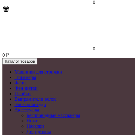
0
0
0
₽
Каталог товаров
Машинки для стрижки
Триммеры
Фены
Фен-щётки
Плойки
Выпрямители волос
Электробигуди
Аксессуары
Беспроводные массажеры
Ножи
Насадки
Диффузоры