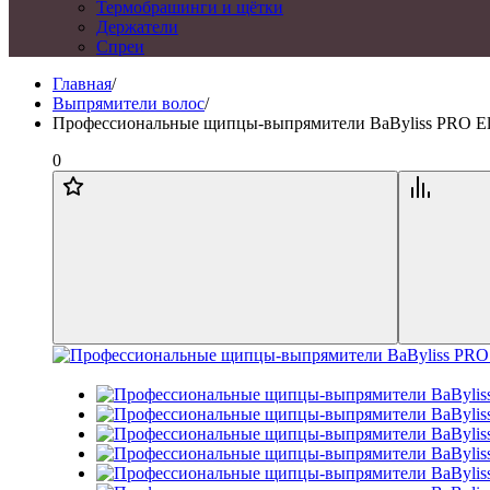
Термобрашинги и щётки
Держатели
Спреи
Главная
/
Выпрямители волос
/
Профессиональные щипцы-выпрямители BaByliss PRO El
0