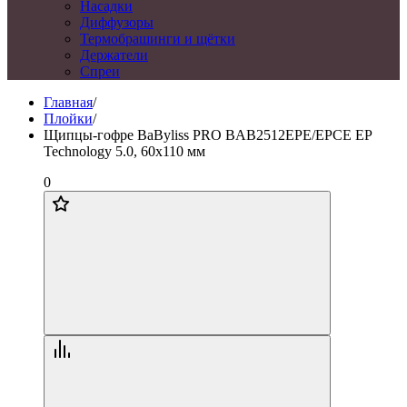
Насадки
Диффузоры
Термобрашинги и щётки
Держатели
Спреи
Главная
/
Плойки
/
Щипцы-гофре BaByliss PRO BAB2512EPE/EPCE EP
Technology 5.0, 60х110 мм
0