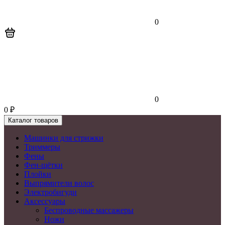
0
0
0
₽
Каталог товаров
Машинки для стрижки
Триммеры
Фены
Фен-щётки
Плойки
Выпрямители волос
Электробигуди
Аксессуары
Беспроводные массажеры
Ножи