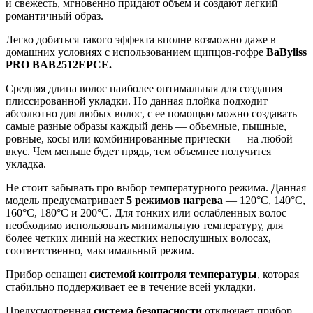
и свежесть, мгновенно придают объем и создают легкий
романтичный образ.
Легко добиться такого эффекта вполне возможно даже в
домашних условиях с использованием щипцов-гофре
BaByliss
PRO
BAB
2512
EPCE
.
Средняя длина волос наиболее оптимальная для создания
плиссированной укладки. Но данная плойка подходит
абсолютно для любых волос, с ее помощью можно создавать
самые разные образы каждый день — объемные, пышные,
ровные, косы или комбинированные прически — на любой
вкус. Чем меньше будет прядь, тем объемнее получится
укладка.
Не стоит забывать про выбор температурного режима. Данная
модель предусматривает
5 режимов нагрева
— 120°C, 140°C,
160°C, 180°C и 200°C. Для тонких или ослабленных волос
необходимо использовать минимальную температуру, для
более четких линий на жестких непослушных волосах,
соответственно, максимальный режим.
Прибор оснащен
системой контроля температуры
, которая
стабильно поддерживает ее в течение всей укладки.
Предусмотренная
система безопасности
отключает прибор