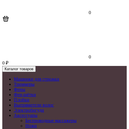
0
0
0
₽
Каталог товаров
Машинки для стрижки
Триммеры
Фены
Фен-щётки
Плойки
Выпрямители волос
Электробигуди
Аксессуары
Беспроводные массажеры
Ножи