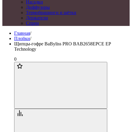
Насадки
Диффузоры
Термобрашинги и щётки
Держатели
Спреи
Главная
/
Плойки
/
Щипцы-гофре BaByliss PRO BAB2658EPCE EP
Technology
0