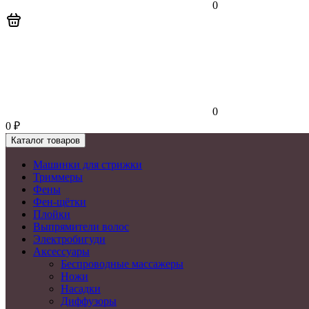
0
0
0
₽
Каталог товаров
Машинки для стрижки
Триммеры
Фены
Фен-щётки
Плойки
Выпрямители волос
Электробигуди
Аксессуары
Беспроводные массажеры
Ножи
Насадки
Диффузоры