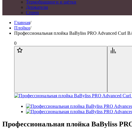
Термобрашинги и щётки
Держатели
Спреи
Главная
/
Плойки
/
Профессиональная плойка BaByliss PRO Advanced Curl 
0
Профессиональная плойка BaByliss PR