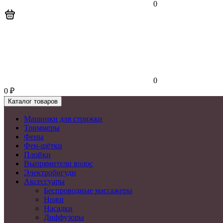
0
0
0
₽
Каталог товаров
Машинки для стрижки
Триммеры
Фены
Фен-щётки
Плойки
Выпрямители волос
Электробигуди
Аксессуары
Беспроводные массажеры
Ножи
Насадки
Диффузоры