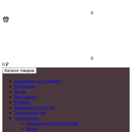
0
0
0
₽
Каталог товаров
Машинки для стрижки
Триммеры
Фены
Фен-щётки
Плойки
Выпрямители волос
Электробигуди
Аксессуары
Беспроводные массажеры
Ножи