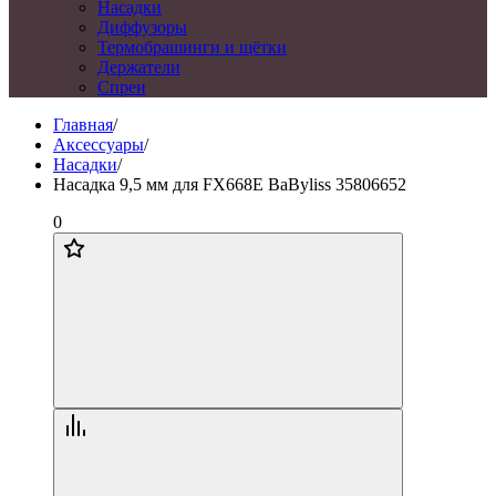
Насадки
Диффузоры
Термобрашинги и щётки
Держатели
Спреи
Главная
/
Аксессуары
/
Насадки
/
Насадка 9,5 мм для FX668E BaByliss 35806652
0