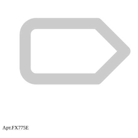
Арт.
FX775E