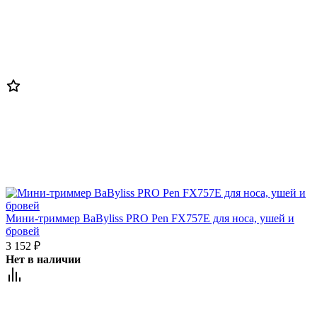
Мини-триммер BaByliss PRO Pen FX757E для носа, ушей и
бровей
3 152
₽
Нет в наличии