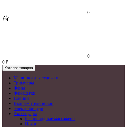
0
0
0
₽
Каталог товаров
Машинки для стрижки
Триммеры
Фены
Фен-щётки
Плойки
Выпрямители волос
Электробигуди
Аксессуары
Беспроводные массажеры
Ножи