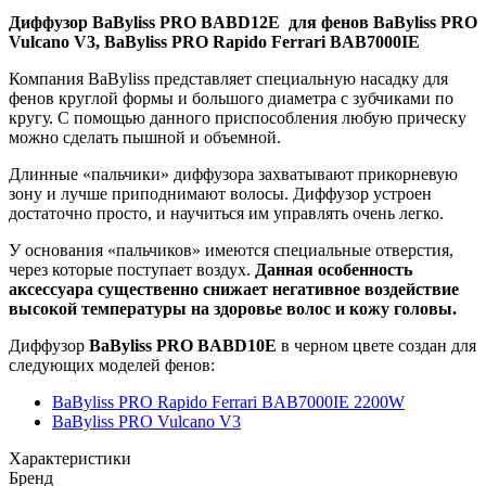
Диффузор BaByliss PRO BABD12E для фенов BaByliss PRO
Vulcano V3, BaByliss PRO Rapido Ferrari BAB7000IE
Компания
BaByliss
представляет специальную насадку для
фенов круглой формы и большого диаметра с зубчиками по
кругу. С помощью данного приспособления любую прическу
можно сделать пышной и объемной.
Длинные «пальчики» диффузора захватывают прикорневую
зону и лучше приподнимают волосы. Диффузор устроен
достаточно просто, и научиться им управлять очень легко.
У основания «пальчиков» имеются специальные отверстия,
через которые поступает воздух.
Данная особенность
аксессуара существенно снижает негативное воздействие
высокой температуры на здоровье волос и кожу головы.
Диффузор
BaByliss
PRO
BABD10
E
в черном цвете создан для
следующих моделей фенов:
BaByliss PRO Rapido Ferrari BAB7000IE 2200W
BaByliss PRO Vulcano V3
Характеристики
Бренд