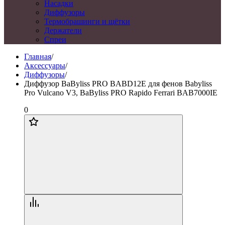
Насадки
Диффузоры
Термобрашинги и щётки
Держатели
Спреи
Главная
/
Аксессуары
/
Диффузоры
/
Диффузор BaByliss PRO BABD12E для фенов Babyliss
Pro Vulcano V3, BaByliss PRO Rapido Ferrari BAB7000IE
0