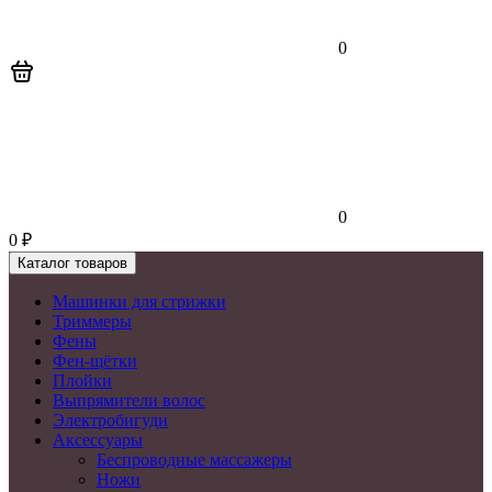
0
0
0
₽
Каталог товаров
Машинки для стрижки
Триммеры
Фены
Фен-щётки
Плойки
Выпрямители волос
Электробигуди
Аксессуары
Беспроводные массажеры
Ножи