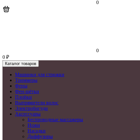
0
0
0
₽
Каталог товаров
Машинки для стрижки
Триммеры
Фены
Фен-щётки
Плойки
Выпрямители волос
Электробигуди
Аксессуары
Беспроводные массажеры
Ножи
Насадки
Диффузоры