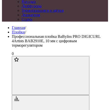
Насадки
Диффузоры
Термобрашинги и щётки
Держатели
Спреи
Главная
/
Плойки
/
Профессиональная плойка BaByliss PRO DIGICURL
4Artists BAB2910E, 10 мм с цифровым
терморегулятором
0