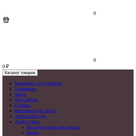
0
0
0
₽
Каталог товаров
Машинки для стрижки
Триммеры
Фены
Фен-щётки
Плойки
Выпрямители волос
Электробигуди
Аксессуары
Беспроводные массажеры
Ножи