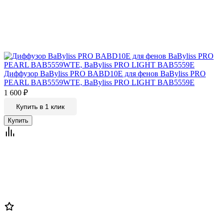
Диффузор BaByliss PRO BABD10E для фенов BaByliss PRO
PEARL BAB5559WTE, BaByliss PRO LIGHT BAB5559E
1 600
₽
Купить в 1 клик