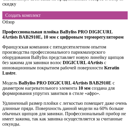
скидку
Создать комплект
Обзор
Профессиональная плойка BaByliss PRO DIGICURL
4Artists BAB2910E, 10 мм с цифровым терморегулятором
Французская компания с пятидесятилетним опытом
производства профессионального парикмахерского
оборудования BaByliss представляет новую линейку щипцов
без зажима для завивки волос
DIGICURL 4Artists
с
инновационным покрытием рабочей поверхности
Keratin
Lustre
.
Модель
BaByliss
PRO
DIGICURL
4
Artists
BAB
2910
E
с
диаметром нагревательного элемента
10 мм
создана для
формирования упругих завитков в стиле «афро».
Удлиненный размер плойки с легкостью помещает даже очень
длинные пряди. Поверхность данной модели на 60% больше
обычных щипцов для завивки. Профессиональный прибор не
имеет зажима, так как завивка осуществляется за считанные
секунды.