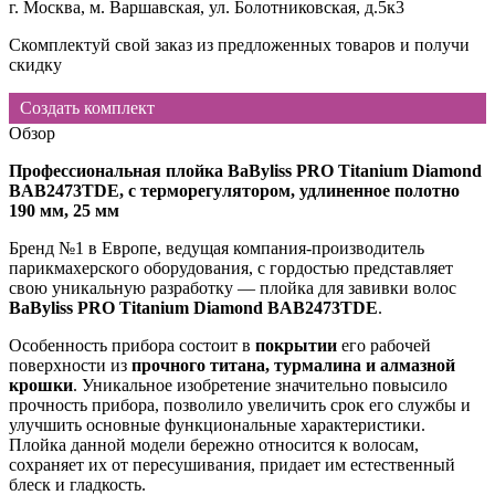
г. Москва, м. Варшавская, ул. Болотниковская, д.5к3
Скомплектуй свой заказ из предложенных товаров и получи
скидку
Создать комплект
Обзор
Профессиональная плойка BaByliss PRO Titanium Diamond
BAB2473TDE, с терморегулятором, удлиненное полотно
190 мм, 25 мм
Бренд №1 в Европе, ведущая компания-производитель
парикмахерского оборудования, с гордостью представляет
свою уникальную разработку — плойка для завивки волос
BaByliss PRO Titanium Diamond BAB2473TDE
.
Особенность прибора состоит в
покрытии
его рабочей
поверхности из
прочного титана, турмалина и алмазной
крошки
. Уникальное изобретение значительно повысило
прочность прибора, позволило увеличить срок его службы и
улучшить основные функциональные характеристики.
Плойка данной модели бережно относится к волосам,
сохраняет их от пересушивания, придает им естественный
блеск и гладкость.