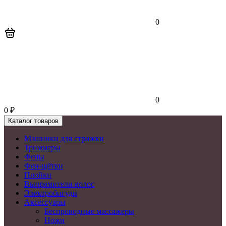
0
0
0
₽
Каталог товаров
Машинки для стрижки
Триммеры
Фены
Фен-щётки
Плойки
Выпрямители волос
Электробигуди
Аксессуары
Беспроводные массажеры
Ножи