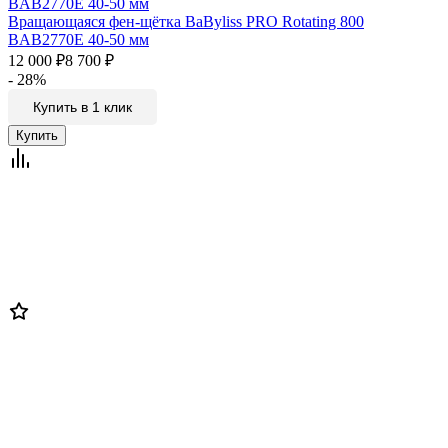
Вращающаяся фен-щётка BaByliss PRO Rotating 800
BAB2770E 40-50 мм
12 000
₽
8 700
₽
- 28%
Купить в 1 клик