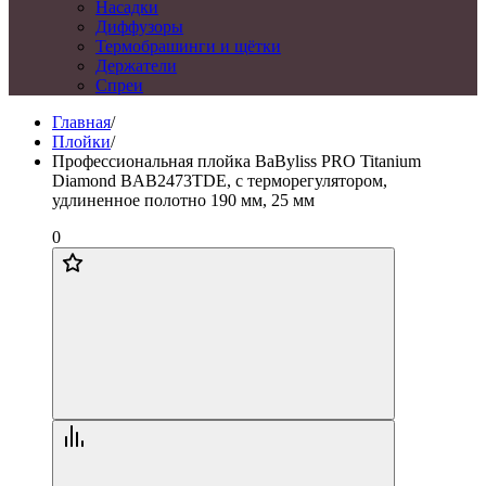
Насадки
Диффузоры
Термобрашинги и щётки
Держатели
Спреи
Главная
/
Плойки
/
Профессиональная плойка BaByliss PRO Titanium
Diamond BAB2473TDE, с терморегулятором,
удлиненное полотно 190 мм, 25 мм
0