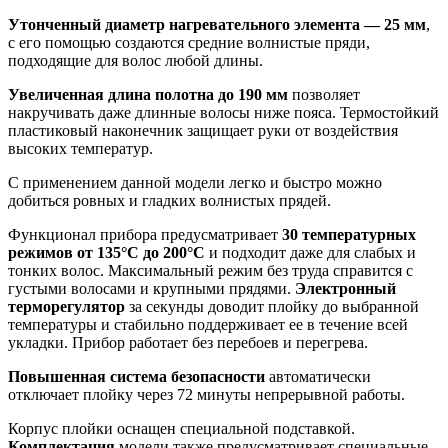
Утонченный диаметр нагревательного элемента — 25 мм
,
с его помощью создаются средние волнистые пряди,
подходящие для волос любой длины.
Увеличенная длина полотна до 190 мм
позволяет
накручивать даже длинные волосы ниже пояса. Термостойкий
пластиковый наконечник защищает руки от воздействия
высоких температур.
С применением данной модели легко и быстро можно
добиться ровных и гладких волнистых прядей.
Функционал прибора предусматривает
30 температурных
режимов
от 135
°C
до 200
°C
и подходит даже для слабых и
тонких волос. Максимальный режим без труда справится с
густыми волосами и крупными прядями.
Электронный
терморегулятор
за секунды доводит плойку до выбранной
температуры и стабильно поддерживает ее в течение всей
укладки. Прибор работает без перебоев и перегрева.
Повышенная система безопасности
автоматически
отключает плойку через 72 минуты непрерывной работы.
Корпус плойки оснащен специальной подставкой.
Комплектация
модели также предусматривает специальные