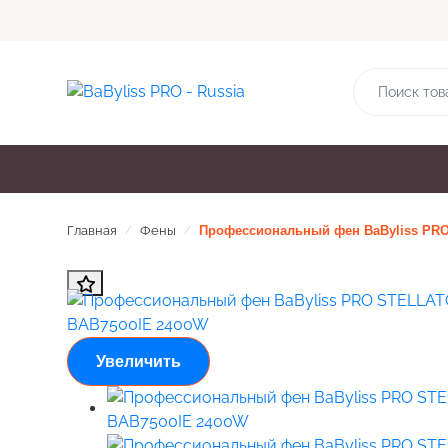
О компании
Политика сайта
Гарантия и серви
Машинки для стрижки
Триммеры
Фе
Главная
Фены
Профессиональный фен BaByliss PRO
/
/
Увеличить