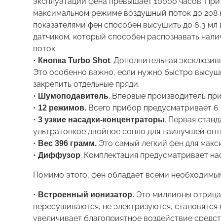
эксплуатации фена превышает 10000 часов. При
максимальном режиме воздушный поток до 208 к
показателями фен способен высушить до 6,3 мл 
датчиком, который способен распознавать нали
поток.
•
. Дополнительная эксклюзив
Кнопка Turbo Shot
Это особенно важно, если нужно быстро высуш
закрепить отдельные пряди.
•
. Впервые производитель пр
Шумоподавитель
•
Всего прибор предусматривает 6 
12 режимов.
•
. Первая станд
3 узкие насадки-концентраторы
ультратонкое двойное сопло для наилучшей опт
•
Это самый легкий фен для макс
Вес 396 грамм.
•
. Комплектация предусматривает на
Диффузор
Помимо этого, фен обладает всеми необходимы
•
Это миллионы отрицат
Встроенный ионизатор.
пересушиваются, не электризуются, становятся
увеличивает благоприятное воздействие средств