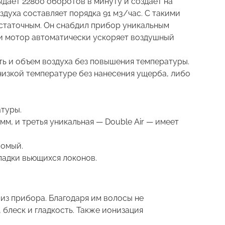
дает 22800 оборотов в минуту и создает на
духа составляет порядка 91 м3/час. С такими
остаточным. Он снабдил прибор уникальным
ии мотор автоматически ускоряет воздушный
ть и объем воздуха без повышения температуры.
изкой температуре без нанесения ущерба, либо
атуры.
мм, и третья уникальная — Double Air — имеет
сомый.
ладки вьющихся локонов.
из прибора. Благодаря им волосы не
блеск и гладкость. Также ионизация