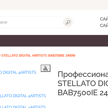
с
Доставка
Оплата
Пользовательское соглашени
САЙ
САЙ
ны
Фен-щётки
Плойки
Выпрямители воло
 STELLATO DIGITAL 4ARTISTS BAB7500IE 2400W
Профессиона
STELLATO DI
BAB7500IE 2