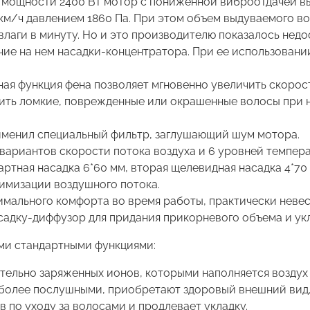
 мощности 2400 Вт мотор с пониженной виброотдачей вы
м/ч давлением 1860 Па. При этом объем выдуваемого воз
влаги в минуту. Но и это производителю показалось нед
чие на нем насадки-концентратора. При ее использован
ная функция фена позволяет мгновенно увеличить скорос
ить ломкие, поврежденные или окрашенные волосы при н
именил специальный фильтр, заглушающий шум мотора.
вариантов скорости потока воздуха и 6 уровней темпер
артная насадка 6*60 мм, вторая щелевидная насадка 4*70 
имизации воздушного потока.
имального комфорта во время работы, практически неве
садку-диффузор для придания прикорневого объема и ук
ми стандартными функциями:
ельно заряженных ионов, которыми наполняется воздух 
 более послушными, приобретают здоровый внешний вид, 
 по уходу за волосами и продлевает укладку.