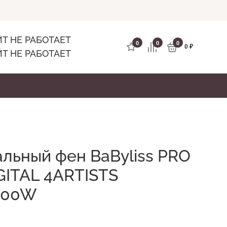
е
Заказать звонок
Личный кабинет
Т НЕ РАБОТАЕТ
0
0
0
0
₽
Т НЕ РАБОТАЕТ
с
Электробигуди
Аксессуары
льный фен BaByliss PRO
GITAL 4ARTISTS
400W